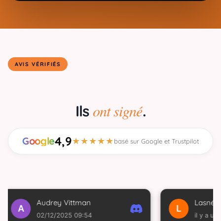
AVIS VÉRIFIÉS
ont signé
Ils
.
4,9
Google
★★★★★
basé sur Google et Trustpilot
Audrey Vittman
Lasné Ngonga
L
02/12/2025 09:54
il y a un an