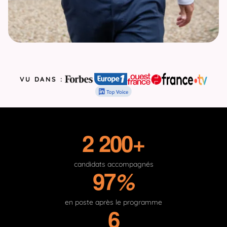
VU DANS :
2 200
+
candidats accompagnés
97
%
en poste après le programme
6