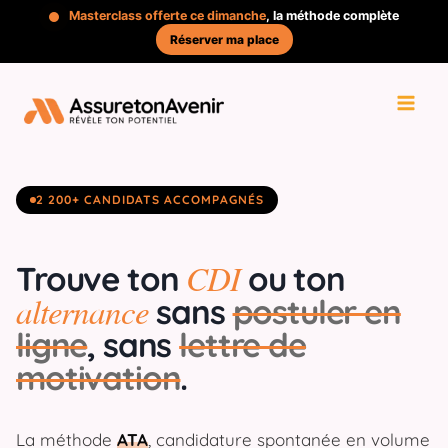
Aller
Masterclass offerte ce dimanche
, la méthode complète
au
Réserver ma place
contenu
2 200+ CANDIDATS ACCOMPAGNÉS
CDI
Trouve ton
ou ton
alternance
sans
postuler en
ligne
, sans
lettre de
motivation
.
La méthode
ATA
, candidature spontanée en volume