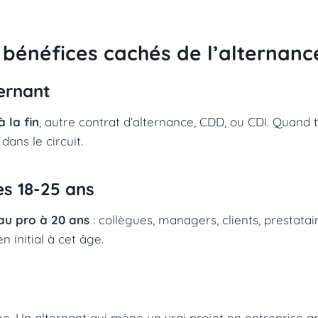
 5 bénéfices cachés de l’alternanc
ternant
 la fin
, autre contrat d’alternance, CDD, ou CDI. Quand 
dans le circuit.
ès 18-25 ans
au pro à 20 ans
: collègues, managers, clients, prestatai
n initial à cet âge.
rme. Un alternant qui mène un vrai projet en entreprise a