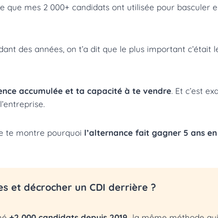
te que mes 2 000+ candidats ont utilisée pour basculer 
ant des années, on t’a dit que le plus important c’était
ience accumulée et ta capacité à te vendre
. Et c’est e
l’entreprise.
, je te montre pourquoi
l’alternance fait gagner 5 ans e
es et décrocher un CDI derrière ?
mé
+2 000 candidats depuis 2019,
la même méthode qui 