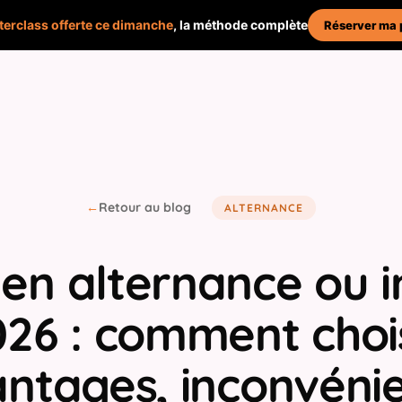
erclass offerte ce dimanche
, la méthode complète
Réserver ma 
←
Retour au blog
ALTERNANCE
en alternance ou in
26 : comment choi
antages, inconvénie