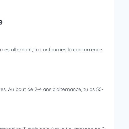
e
tu es alternant, tu contournes la concurrence
res. Au bout de 2-4 ans d’alternance, tu as 50-
pprend en 3 mois ce qu’un initial apprend en 2