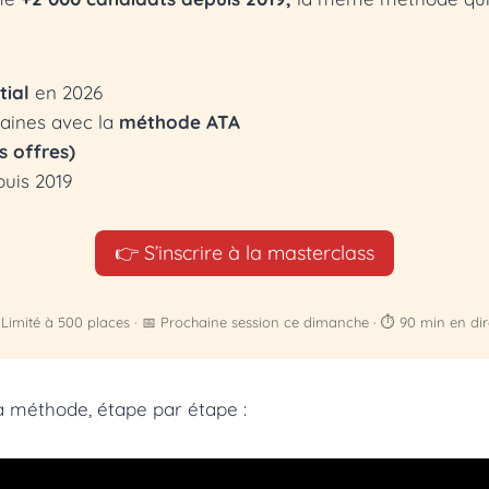
tial
en 2026
aines avec la
méthode ATA
 offres)
uis 2019
👉 S’inscrire à la masterclass
 Limité à 500 places · 📅 Prochaine session ce dimanche · ⏱️ 90 min en dir
 la méthode, étape par étape :