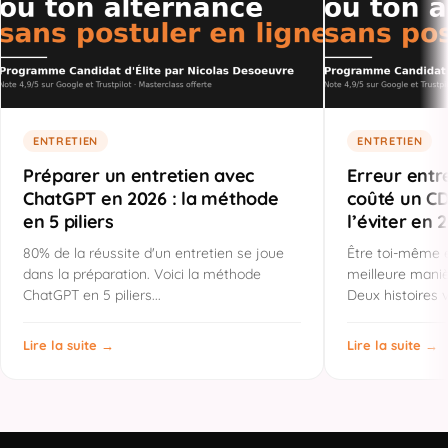
ENTRETIEN
ENTRETIEN
Préparer un entretien avec
Erreur entre
ChatGPT en 2026 : la méthode
coûté un C
en 5 piliers
l’éviter en 
80% de la réussite d'un entretien se joue
Être toi-même e
dans la préparation. Voici la méthode
meilleure manièr
ChatGPT en 5 piliers...
Deux histoires vr
Lire la suite →
Lire la suite →