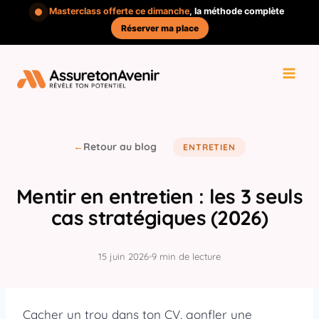
Aller
Masterclass offerte ce dimanche
, la méthode complète
au
Réserver ma place
contenu
←
Retour au blog
ENTRETIEN
Mentir en entretien : les 3 seuls
cas stratégiques (2026)
15 juin 2026
•
9 min de lecture
Cacher un trou dans ton CV, gonfler une