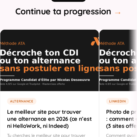
Continue ta progression
→
ALTERNANCE
LINKEDIN
Le meilleur site pour trouver
Photo de pr
une alternance en 2026 (ce n’est
: comment a
ni HelloWork, ni Indeed)
(3 sites offe
Tu cherches le meilleur site pour trouver
Comment avoir 