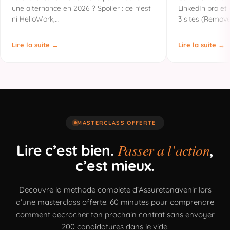
une alternance en 2026 ? Spoiler : ce n'est
LinkedIn pro et
ni HelloWork,...
3 sites (Remove
Lire la suite →
Lire la suite →
MASTERCLASS OFFERTE
Passer a l’action
Lire c’est bien.
,
c’est mieux.
Decouvre la methode complete d’Assuretonavenir lors
d’une masterclass offerte. 60 minutes pour comprendre
comment decrocher ton prochain contrat sans envoyer
200 candidatures dans le vide.