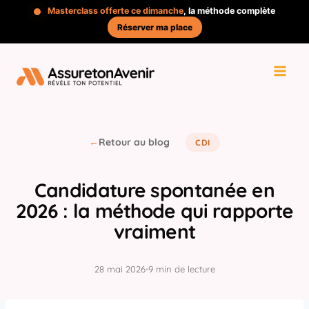
Aller
Masterclass offerte ce dimanche
, la méthode complète
au
Réserver ma place
contenu
←
Retour au blog
CDI
Candidature spontanée en
2026 : la méthode qui rapporte
vraiment
28 mai 2026
•
9 min de lecture